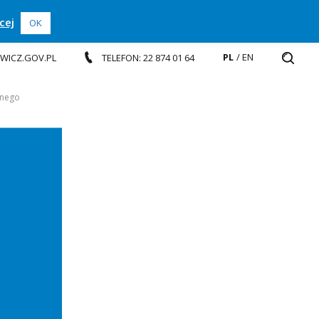
cej
OK
PL
EN
EWICZ.GOV.PL
TELEFON: 22 874 01 64
jnego