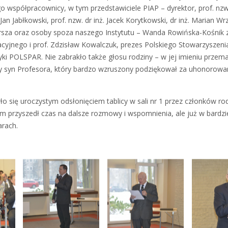
o współpracownicy, w tym przedstawiciele PIAP – dyrektor, prof. nzw. 
 Jan Jabłkowski, prof. nzw. dr inż. Jacek Korytkowski, dr inż. Marian Wr
rsza oraz osoby spoza naszego Instytutu – Wanda Rowińska-Kośnik 
cyjnego i prof. Zdzisław Kowalczuk, prezes Polskiego Stowarzyszen
ki POLSPAR. Nie zabrakło także głosu rodziny – w jej imieniu przem
y syn Profesora, który bardzo wzruszony podziękował za uhonorowan
o się uroczystym odsłonięciem tablicy w sali nr 1 przez członków ro
ym przyszedł czas na dalsze rozmowy i wspomnienia, ale już w bardzi
arach.