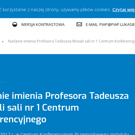
ć korzystanie z naszej strony, używamy plików cookies.
Czytaj wię
E
E-MAIL: PIAP@PIAP.LUKASI
WERSJA KONTRASTOWA
Nadanie imienia Profesora Tadeusza Missali sali nr 1 Centrum Konferency
ie imienia Profesora Tadeusza
i sali nr 1 Centrum
rencyjnego
 2017 r. w Centrum Konferencyjnym Przemysłowego Instytutu