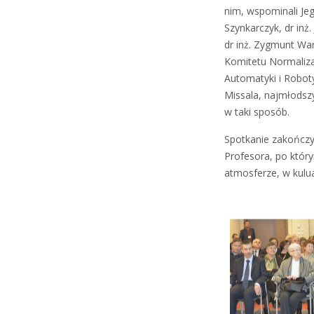
nim, wspominali Jeg
Szynkarczyk, dr inż.
dr inż. Zygmunt Wa
Komitetu Normaliza
Automatyki i Roboty
Missala, najmłodsz
w taki sposób.
Spotkanie zakończył
Profesora, po któr
atmosferze, w kulu