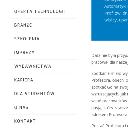
Automatyki 
OFERTA TECHNOLOGII
Prof. zw. dr
tablicy, upa
BRANŻE
SZKOLENIA
IMPREZY
Data nie była przyp
pracował dla naszeg
WYDAWNICTWA
Spotkanie miało wyj
KARIERA
Profesora, obecni o
spotkać Go na swoj
DLA STUDENTÓW
wzruszających, jak 
współpracowników. 
O NAS
pasją, który zawsze
adresem Profesora 
KONTAKT
Postać Profesora i 