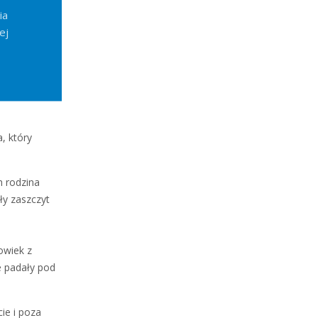
ia
ej
, który
m rodzina
ły zaszczyt
owiek z
ie padały pod
ie i poza