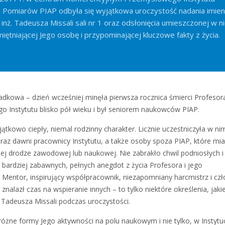
i Pomiarów PIAP odbyła się wyjątkowa uroczystość nadania imien
. inż. Tadeusza Missali sali nr 1 oraz odsłonięcia umieszczonej w ni
miętniającej Jego osobę i przypominającej kluczowe fakty z życia.
adkowa – dzień wcześniej minęła pierwsza rocznica śmierci Profesora
o Instytutu blisko pół wieku i był seniorem naukowców PIAP.
ątkowo ciepły, niemal rodzinny charakter. Licznie uczestniczyła w ni
raz dawni pracownicy Instytutu, a także osoby spoza PIAP, które mia
ej drodze zawodowej lub naukowej. Nie zabrakło chwil podniosłych i
i bardziej zabawnych, pełnych anegdot z życia Profesora i jego
Mentor, inspirujący współpracownik, niezapomniany harcmistrz i czł
 znalazł czas na wspieranie innych – to tylko niektóre określenia, jak
Tadeusza Missali podczas uroczystości.
różne formy Jego aktywności na polu naukowym i nie tylko, w Instytuc