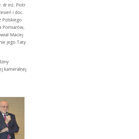
dr inż. Piotr
zesień i doc.
z Polskiego
ia Pomiarów,
awiał Maciej
ie jego Taty
dziny
ej kameralnej