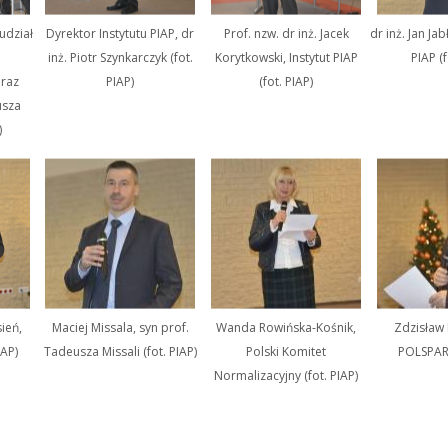
udział
Dyrektor Instytutu PIAP, dr
Prof. nzw. dr inż. Jacek
dr inż. Jan Jab
inż. Piotr Szynkarczyk (fot.
Korytkowski, Instytut PIAP
PIAP (f
raz
PIAP)
(fot. PIAP)
usza
)
ień,
Maciej Missala, syn prof.
Wanda Rowińska-Kośnik,
Zdzisław
IAP)
Tadeusza Missali (fot. PIAP)
Polski Komitet
POLSPAR 
Normalizacyjny (fot. PIAP)