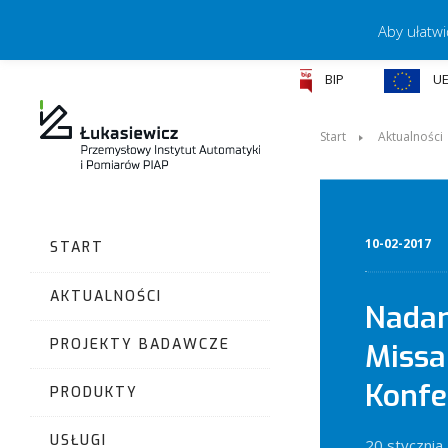
Aby ułatwi
BIP
U
Start
Aktualności
10-02-2017
START
AKTUALNOŚCI
Nadan
PROJEKTY BADAWCZE
Missal
Konfe
PRODUKTY
USŁUGI
20 stycznia