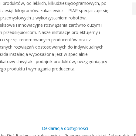
i produktów, od lekkich, kilkudziesięciogramowych, po
ziesiąt kilogramów. Łukasiewicz – PIAP specjalizuje się
i przemysłowych z wykorzystaniem robotów,
eksowe i innowacyjne rozwiązania zarówno dużym i
m przedsiębiorcom. Nasze instalacje projektujemy i
u o sprzęt renomowanych producentów oraz z
asnych rozwiązań dostosowanych do indywidualnych
ażda instalacja wyposażona jest w specjalnie
ikatowy chwytak i podajnik produktów, uwzględniający
go produktu i wymagania producenta.
Deklaracja dostępności
 by Sieć Badawcza Łukasiewicz - Przemysłowy Instytut Automatyki i