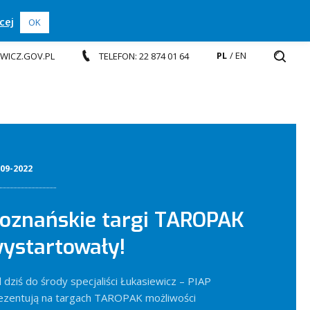
cej
OK
PL
EN
EWICZ.GOV.PL
TELEFON: 22 874 01 64
-09-2022
oznańskie targi TAROPAK
ystartowały!
 dziś do środy specjaliści Łukasiewicz – PIAP
ezentują na targach TAROPAK możliwości