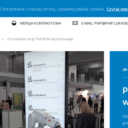
ć korzystanie z naszej strony, używamy plików cookies.
Czytaj wię
E
E-MAIL: PIAP@PIAP.LUKASI
WERSJA KONTRASTOWA
Poznańskie targi TAROPAK wystartowały!
26
P
w
Od
pr