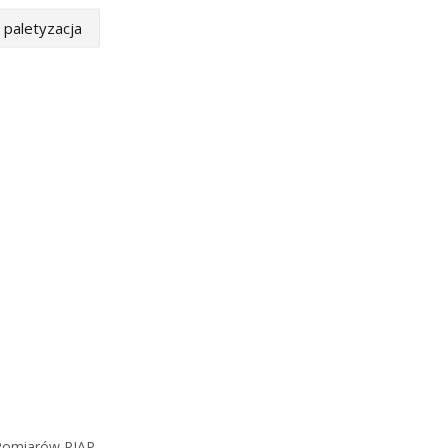
paletyzacja
 Pomiarów PIAP