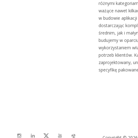
różnymi kategoriam
ważące nawet kilkad
w budowie aplikacj
dostarczając kompl
średnim, jak i mały
budujemy w oparci
wykorzystaniem wł
potrzeb klientów. K
zaprojektowany, un
specyfikę pakowane
Copyright © 2026