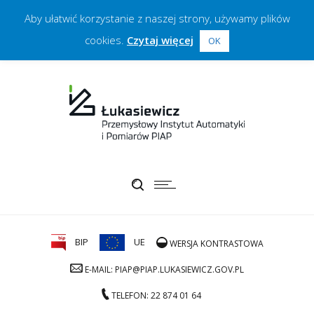
Aby ułatwić korzystanie z naszej strony, używamy plików
cookies.
Czytaj więcej
OK
BIP
UE
WERSJA KONTRASTOWA
E-MAIL: PIAP@PIAP.LUKASIEWICZ.GOV.PL
TELEFON: 22 874 01 64