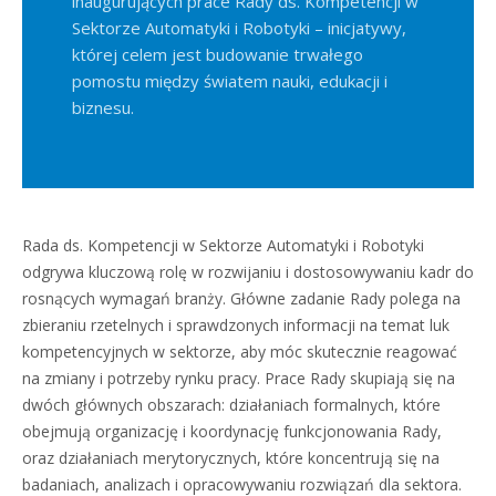
inaugurujących prace Rady ds. Kompetencji w
Sektorze Automatyki i Robotyki – inicjatywy,
której celem jest budowanie trwałego
pomostu między światem nauki, edukacji i
biznesu.
Rada ds. Kompetencji w Sektorze Automatyki i Robotyki
odgrywa kluczową rolę w rozwijaniu i dostosowywaniu kadr do
rosnących wymagań branży. Główne zadanie Rady polega na
zbieraniu rzetelnych i sprawdzonych informacji na temat luk
kompetencyjnych w sektorze, aby móc skutecznie reagować
na zmiany i potrzeby rynku pracy. Prace Rady skupiają się na
dwóch głównych obszarach: działaniach formalnych, które
obejmują organizację i koordynację funkcjonowania Rady,
oraz działaniach merytorycznych, które koncentrują się na
badaniach, analizach i opracowywaniu rozwiązań dla sektora.