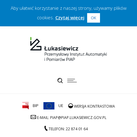
Aby ułatwić korzystanie z naszej strony, używamy plików
cookies.
Czytaj więcej
OK
BIP
UE
WERSJA KONTRASTOWA
E-MAIL: PIAP@PIAP.LUKASIEWICZ.GOV.PL
TELEFON: 22 874 01 64