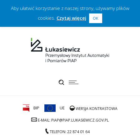
Aby ułatwić korzystanie z naszej strony, używamy plików
cookies.
Czytaj więcej
OK
BIP
UE
WERSJA KONTRASTOWA
E-MAIL: PIAP@PIAP.LUKASIEWICZ.GOV.PL
TELEFON: 22 874 01 64