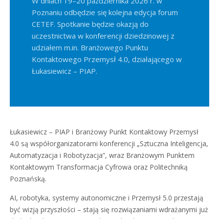
W dniach 19–20 października 2026 r. w
Poznaniu odbędzie się kolejna edycja forum
CETEF. Spotkanie będzie okazją do
uczestnictwa w konferencji dziedzinowej z
udziałem m.in. Branżowego Punktu
Kontaktowego Przemysł 4.0, działającego w
Łukasiewicz – PIAP.
Łukasiewicz – PIAP i Branżowy Punkt Kontaktowy Przemysł
4.0 są współorganizatorami konferencji „Sztuczna Inteligencja,
Automatyzacja i Robotyzacja”, wraz Branżowym Punktem
Kontaktowym Transformacja Cyfrowa oraz Politechniką
Poznańską.
AI, robotyka, systemy autonomiczne i Przemysł 5.0 przestają
być wizją przyszłości – stają się rozwiązaniami wdrażanymi już