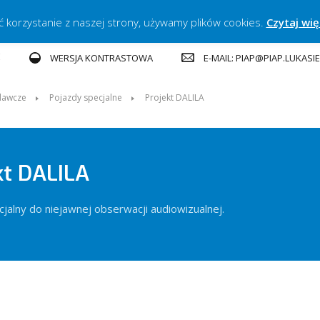
ć korzystanie z naszej strony, używamy plików cookies.
Czytaj wię
E
E-MAIL: PIAP@PIAP.LUKASI
WERSJA KONTRASTOWA
dawcze
Pojazdy specjalne
Projekt DALILA
kt DALILA
jalny do niejawnej obserwacji audiowizualnej.