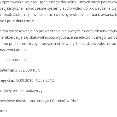
 opracowanie pojazdu specjalnego dla policji i innych służb państw
cjalistyczne, nowoczesne systemy audio-video do prowadzenia ciąg
w, osób i/lub miejsc w obszarach o różnym stopniu zurbanizowania, 
 i porę dnia i nocy.
 ma zastosowanie do prowadzenia niejawnych działań obserwacyjn
harakteryzuje się skalowalnością wyposażenia elektronicznego, umoż
emu pod kątem liczby i rodzaju instalowanych urządzeń, zależnie od w
naczenia pojazdu.
:
3 352 000 PLN
owania:
3 352 000 PLN
projektu:
13.09.2010–12.09.2012
krajowy projekt badawczy
mysłowy Instytut Automatyki i Pomiarów PIAP
utno