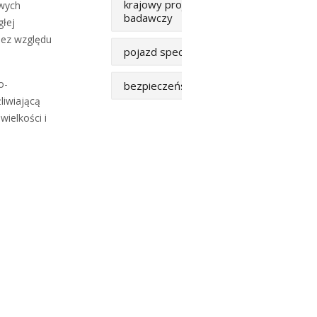
krajowy projekt
owych
badawczy
łej
bez względu
pojazd specjalny
o-
bezpieczeństwo
liwiającą
ielkości i