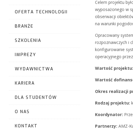
Celem projektu było
wyposażonego w spe
OFERTA TECHNOLOGII
obserwacji obiektó
na warunki pogodowe
BRANŻE
Opracowany system
SZKOLENIA
rozpoznawczych i c
konfigurowanie syst
IMPREZY
operacyjnego przez
Wartość projektu
WYDAWNICTWA
Warto
ść
dofinans
KARIERA
Okres realizacji 
DLA STUDENTÓW
Rodzaj projektu:
O NAS
Koordynator:
Prze
Partnerzy:
AMZ-K
KONTAKT