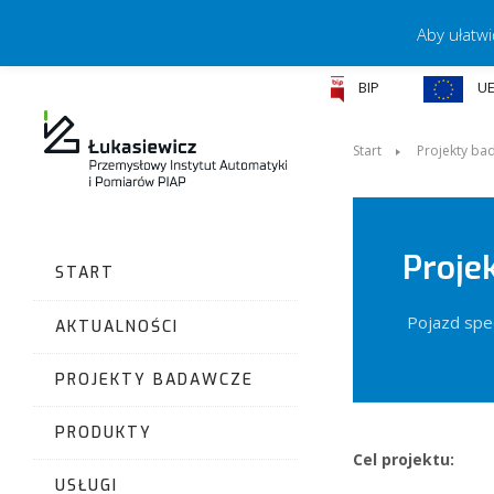
Aby ułatwi
BIP
U
Start
Projekty ba
Proje
START
Pojazd spec
AKTUALNOŚCI
PROJEKTY BADAWCZE
PRODUKTY
Cel projektu:
USŁUGI