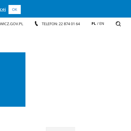
cej
OK
PL
EN
EWICZ.GOV.PL
TELEFON: 22 874 01 64