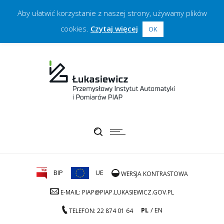
Aby ułatwić korzystanie z naszej strony, używamy plików
cookies.
Czytaj więcej
OK
BIP
UE
WERSJA KONTRASTOWA
E-MAIL: PIAP@PIAP.LUKASIEWICZ.GOV.PL
PL
EN
TELEFON: 22 874 01 64