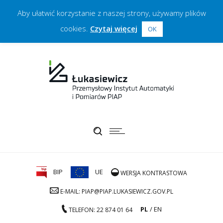
Aby ułatwić korzystanie z naszej strony, używamy plików
cookies.
Czytaj więcej
OK
BIP
UE
WERSJA KONTRASTOWA
E-MAIL: PIAP@PIAP.LUKASIEWICZ.GOV.PL
PL
EN
TELEFON: 22 874 01 64