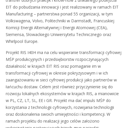
transfer dobrych praktyk i know-how z unikalnego podejścia
EIT do pobudzania innowacji i jest realizowany w ramach EIT
Manufacturing – partnerstwa ponad 55 organizacji, w tym
Volkswagena, Volvo, Politechniki w Darmstadt, Francuskiej
Komisji Energii Alternatywnej i Energii Atomowej (CEA),
Siemensa, Słowackiego Uniwersytetu Technicznego oraz
Whirlpool Europe.
Projekt RIS I40H ma na celu wspieranie transformacji cyfrowej
MŚP produkcyjnych i przedsiębiorstw rozpoczynających
działalność w krajach EIT RIS oraz pomaganie im w
transformacji cyfrowej w okresie pokryzysowym i w ich
zaangażowaniu w sieci cyfrowej produkcji jako partnerów w
łańcuchu dostaw. Celem jest również przyczynienie się do
rozwoju lokalnych ekosystemów w krajach RIS, a mianowicie
w PL, CZ, LT, SL, EE i GR. Projekt ma dać impuls MŚP do
korzystania z technologii cyfrowych, rozwijania technologii
oraz doskonalenia swoich umiejętności i kompetencji. W
ramach projektu do realizacji jego celów założono
wykorzystanie następujących trzech grup narzędzi: