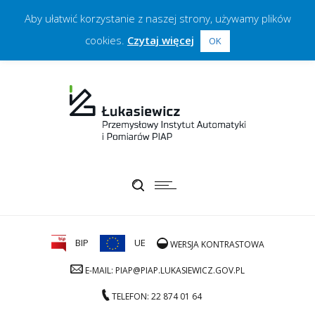
Aby ułatwić korzystanie z naszej strony, używamy plików
cookies.
Czytaj więcej
OK
BIP
UE
WERSJA KONTRASTOWA
E-MAIL: PIAP@PIAP.LUKASIEWICZ.GOV.PL
TELEFON: 22 874 01 64