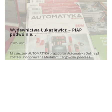
Wydawnictwa Łukasiewicz – PIAP
podwójnie...
20.05.2025
Miesięcznik AUTOMATYKA oraz portal AutomatykaOnline.pl
zostały uhonorowane Medalami Targowymi podczas...