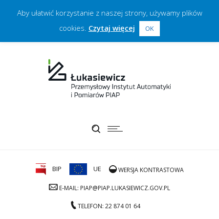
Aby ułatwić korzystanie z naszej strony, używamy plików
cookies.
Czytaj więcej
OK
BIP
UE
WERSJA KONTRASTOWA
E-MAIL: PIAP@PIAP.LUKASIEWICZ.GOV.PL
TELEFON: 22 874 01 64