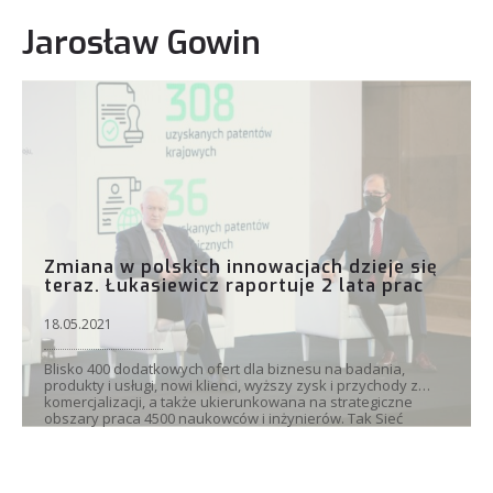
Jarosław Gowin
Zmiana w polskich innowacjach dzieje się
teraz. Łukasiewicz raportuje 2 lata prac
18.05.2021
Blisko 400 dodatkowych ofert dla biznesu na badania,
produkty i usługi, nowi klienci, wyższy zysk i przychody z
komercjalizacji, a także ukierunkowana na strategiczne
obszary praca 4500 naukowców i inżynierów. Tak Sieć
Badawcza Łukasiewicz podsumowuje dwa lata działalności
na rzecz...