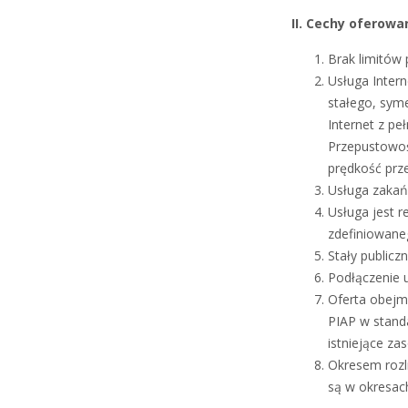
II. Cechy oferowan
Brak limitów 
Usługa Inter
stałego, sym
Internet z p
Przepustowoś
prędkość prze
Usługa zakań
Usługa jest 
zdefiniowan
Stały publiczn
Podłączenie 
Oferta obejm
PIAP w stand
istniejące za
Okresem rozl
są w okresac