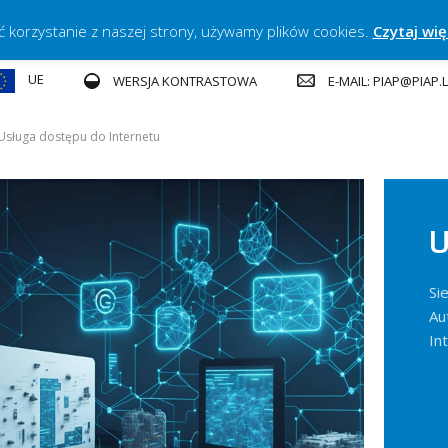
ć korzystanie z naszej strony, używamy plików cookies.
Czytaj wię
UE
E-MAIL: PIAP@PIAP
WERSJA KONTRASTOWA
Usługa dostępu do Internetu
U
Si
Au
In