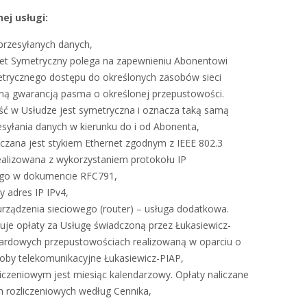
ej usługi:
przesyłanych danych,
net Symetryczny polega na zapewnieniu Abonentowi
etrycznego dostępu do określonych zasobów sieci
ełną gwarancją pasma o określonej przepustowości.
ć w Usłudze jest symetryczna i oznacza taką samą
syłania danych w kierunku do i od Abonenta,
czana jest stykiem Ethernet zgodnym z IEEE 802.3
realizowana z wykorzystaniem protokołu IP
ego w dokumencie RFC791,
y adres IP IPv4,
urządzenia sieciowego (router) – usługa dodatkowa.
uje opłaty za Usługę świadczoną przez Łukasiewicz-
ardowych przepustowościach realizowaną w oparciu o
soby telekomunikacyjne Łukasiewicz-PIAP,
iczeniowym jest miesiąc kalendarzowy. Opłaty naliczane
h rozliczeniowych według Cennika,