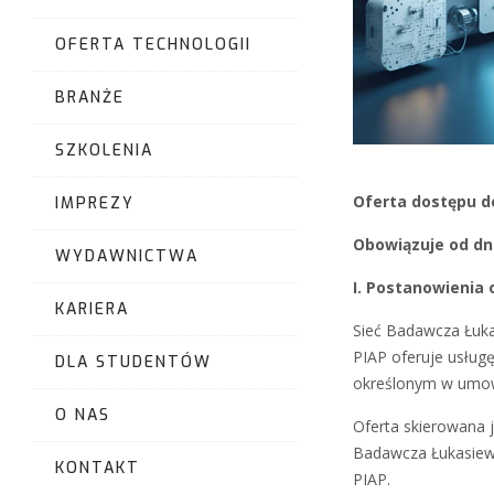
OFERTA TECHNOLOGII
BRANŻE
SZKOLENIA
Oferta dostępu d
IMPREZY
Obowiązuje od dni
WYDAWNICTWA
I. Postanowienia 
KARIERA
Sieć Badawcza Łuka
PIAP oferuje usłu
DLA STUDENTÓW
określonym w umow
O NAS
Oferta skierowana 
Badawcza Łukasiewi
KONTAKT
PIAP.