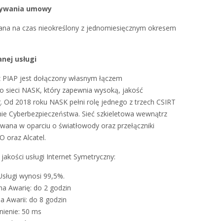
ązywania umowy
ana na czas nieokreślony z jednomiesięcznym okresem
anej usługi
cz PIAP jest dołączony własnym łączem
sieci NASK, który zapewnia wysoką, jakość
. Od 2018 roku NASK pełni rolę jednego z trzech CSIRT
e Cyberbezpieczeństwa. Sieć szkieletowa wewnątrz
owana w oparciu o światłowody oraz przełączniki
O oraz Alcatel.
akości usługi Internet Symetryczny:
sługi wynosi 99,5%.
na Awarię: do 2 godzin
a Awarii: do 8 godzin
nienie: 50 ms