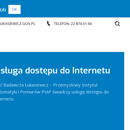
cej
OK
.LUKASIEWICZ.GOV.PL
TELEFON: 22 874 01 64
sługa dostępu do Internetu
eć Badawcza Łukasiewicz – Przemysłowy Instytut
tomatyki i Pomiarów PIAP świadczy usługę dostępu do
ternetu.