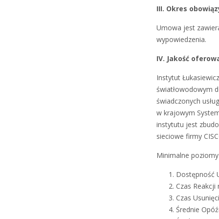
III. Okres obowi
Umowa jest zawier
wypowiedzenia.
IV. Jakość oferow
Instytut Łukasiewi
światłowodowym do 
świadczonych usług
w krajowym Systemi
instytutu jest zbud
sieciowe firmy CISC
Minimalne poziomy j
Dostępność U
Czas Reakcji 
Czas Usunięci
Średnie Opóź