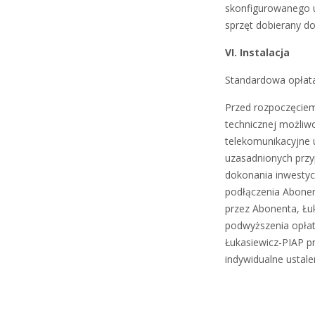
skonfigurowanego u
sprzęt dobierany do
VI. Instalacja
Standardowa opłata
Przed rozpoczęciem 
technicznej możliwo
telekomunikacyjne 
uzasadnionych przy
dokonania inwestyc
podłączenia Abone
przez Abonenta, Łu
podwyższenia opłat
Łukasiewicz-PIAP p
indywidualne ustale