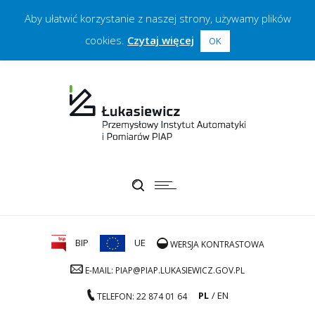
Aby ułatwić korzystanie z naszej strony, używamy plików
cookies.
Czytaj więcej
OK
BIP
UE
WERSJA KONTRASTOWA
E-MAIL: PIAP@PIAP.LUKASIEWICZ.GOV.PL
PL
EN
TELEFON: 22 874 01 64