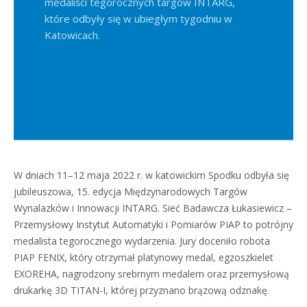
medaliści tegorocznych targów INTARG,
które odbyły się w ubiegłym tygodniu w
Katowicach.
W dniach 11–12 maja 2022 r. w katowickim Spodku odbyła się
jubileuszowa, 15. edycja Międzynarodowych Targów
Wynalazków i Innowacji INTARG. Sieć Badawcza Łukasiewicz –
Przemysłowy Instytut Automatyki i Pomiarów PIAP to potrójny
medalista tegorocznego wydarzenia. Jury doceniło robota
PIAP FENIX, który otrzymał platynowy medal, egzoszkielet
EXOREHA, nagrodzony srebrnym medalem oraz przemysłową
drukarkę 3D TITAN-I, której przyznano brązową odznakę.