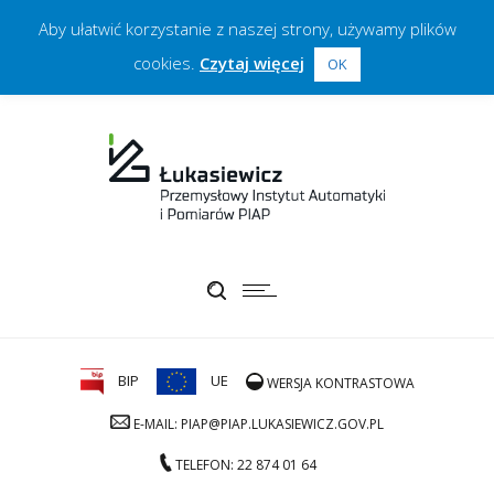
Aby ułatwić korzystanie z naszej strony, używamy plików
cookies.
Czytaj więcej
OK
BIP
UE
WERSJA KONTRASTOWA
E-MAIL: PIAP@PIAP.LUKASIEWICZ.GOV.PL
TELEFON: 22 874 01 64