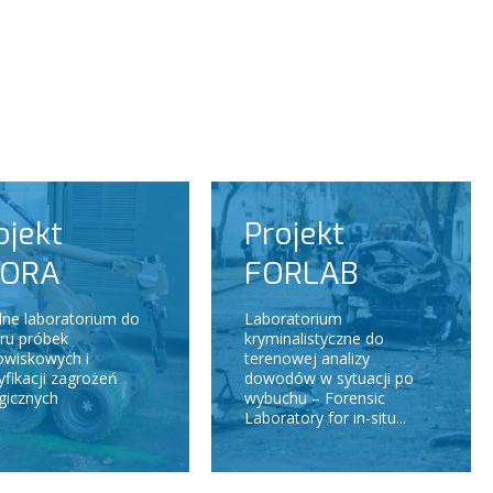
ojekt
Projekt
FORA
FORLAB
lne laboratorium do
Laboratorium
ru próbek
kryminalistyczne do
owiskowych i
terenowej analizy
yfikacji zagrożeń
dowodów w sytuacji po
gicznych
wybuchu – Forensic
Laboratory for in-situ...