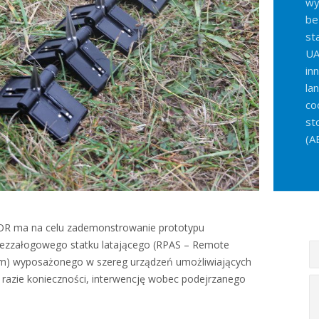
wy
be
st
UA
in
la
co
st
(A
R ma na celu zademonstrowanie prototypu
bezzałogowego statku latającego (RPAS – Remote
tem) wyposażonego w szereg urządzeń umożliwiających
 razie konieczności, interwencję wobec podejrzanego