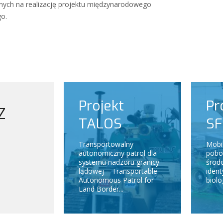
ych na realizację projektu międzynarodowego
o.
Projekt
Pr
Z
TALOS
S
Transportowalny
Mobi
autonomiczny patrol dla
pobo
systemu nadzoru granicy
środ
lądowej – Transportable
ident
Autonomous Patrol for
biolo
Land Border...