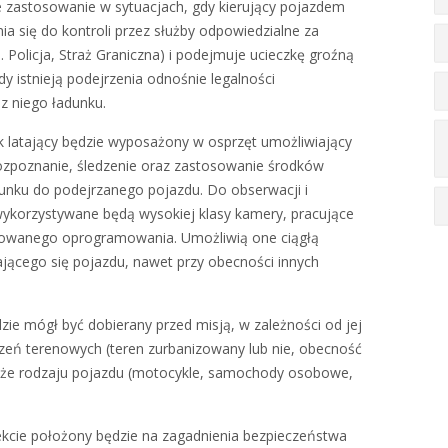
e zastosowanie w sytuacjach, gdy kierujący pojazdem
a się do kontroli przez służby odpowiedzialne za
 Policja, Straż Graniczna) i podejmuje ucieczkę groźną
dy istnieją podejrzenia odnośnie legalności
 niego ładunku.
 latający będzie wyposażony w osprzęt umożliwiający
ozpoznanie, śledzenie oraz zastosowanie środków
unku do podejrzanego pojazdu. Do obserwacji i
wykorzystywane będą wysokiej klasy kamery, pracujące
kowanego oprogramowania. Umożliwią one ciągłą
jącego się pojazdu, nawet przy obecności innych
ie mógł być dobierany przed misją, w zależności od jej
zeń terenowych (teren zurbanizowany lub nie, obecność
 także rodzaju pojazdu (motocykle, samochody osobowe,
ekcie położony będzie na zagadnienia bezpieczeństwa