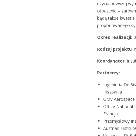
użycia powyżej wymi
otoczenie – zarówno
będą także kwestie
proponowanego syst
Okres realizacji:
0
Rodzaj projektu
:
Koordynator:
Inst
Partnerzy:
Ingenieria De S
Hiszpania
GMV Aerospace 
Office National
Francja
Przemysłowy Ins
Austrian Institu
Universita Di B