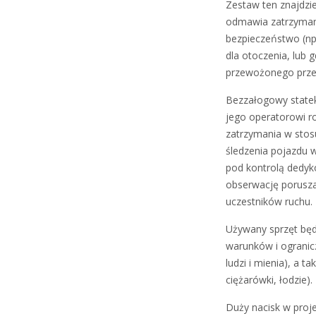
Zestaw ten znajdzi
odmawia zatrzymani
bezpieczeństwo (np.
dla otoczenia, lub g
przewożonego przez
Bezzałogowy statek
jego operatorowi r
zatrzymania w stos
śledzenia pojazdu 
pod kontrolą dedy
obserwację porusza
uczestników ruchu.
Używany sprzęt będz
warunków i ogranic
ludzi i mienia), a
ciężarówki, łodzie).
Duży nacisk w proj