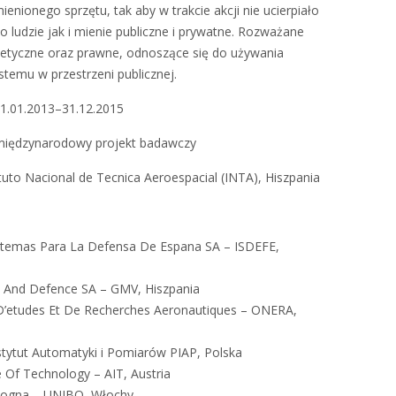
enionego sprzętu, tak aby w trakcie akcji nie ucierpiało
 ludzie jak i mienie publiczne i prywatne. Rozważane
 etyczne oraz prawne, odnoszące się do używania
emu w przestrzeni publicznej.
1.01.2013–31.12.2015
 międzynarodowy projekt badawczy
ituto Nacional de Tecnica Aeroespacial (INTA), Hiszpania
istemas Para La Defensa De Espana SA – ISDEFE,
And Defence SA – GMV, Hiszpania
 D’etudes Et De Recherches Aeronautiques – ONERA,
tytut Automatyki i Pomiarów PIAP, Polska
te Of Technology – AIT, Austria
ologna – UNIBO, Włochy