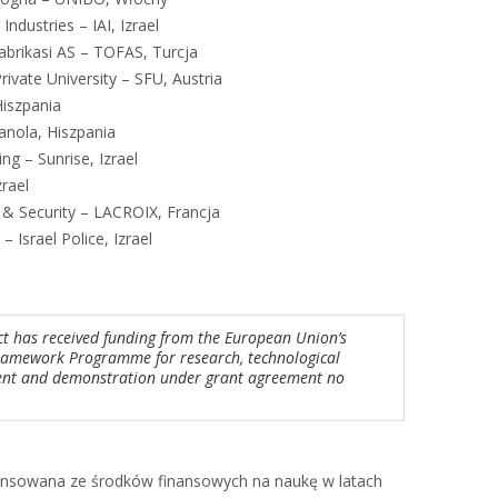
Industries – IAI, Izrael
abrikasi AS – TOFAS, Turcja
ivate University – SFU, Austria
Hiszpania
panola, Hiszpania
ng – Sunrise, Izrael
rael
 & Security – LACROIX, Francja
– Israel Police, Izrael
ct has received funding from the European Union’s
ramework Programme for research, technological
nt and demonstration under grant agreement no
ansowana ze środków finansowych na naukę w latach