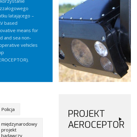
korzystanie
zzałogowego
atku latającego –
V based
novative means for
nd and sea non-
operative vehicles
op
EROCEPTOR).
Policja
PROJEKT
AEROCEPTOR
międzynarodowy
projekt
badawczy