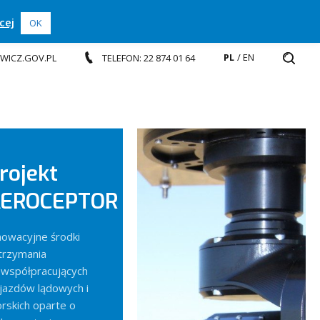
cej
OK
PL
EN
EWICZ.GOV.PL
TELEFON: 22 874 01 64
rojekt
EROCEPTOR
nowacyjne środki
trzymania
ewspółpracujących
jazdów lądowych i
rskich oparte o