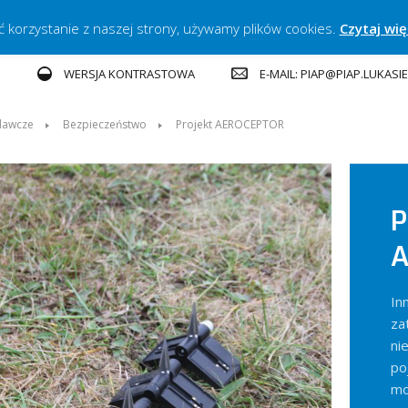
ć korzystanie z naszej strony, używamy plików cookies.
Czytaj wię
E
E-MAIL: PIAP@PIAP.LUKASI
WERSJA KONTRASTOWA
dawcze
Bezpieczeństwo
Projekt AEROCEPTOR
P
A
In
za
ni
po
mo