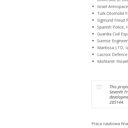
Israel Areospace 
Turk Otomobil F
Sigmund Freud Pr
Spanish Police, 
Guardia Civil Es
Sunrise Engineeri
Mantissa LTD, Iz
Lacroix Defence
Mishteret Yisrael 
This proje
Seventh F
developme
285144.
Praca naukowa fin