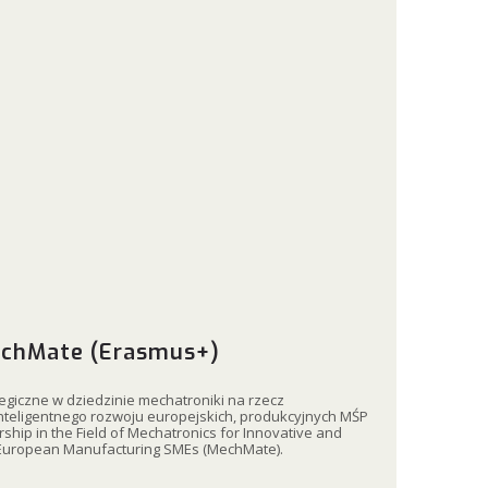
echMate (Erasmus+)
egiczne w dziedzinie mechatroniki na rzecz
inteligentnego rozwoju europejskich, produkcyjnych MŚP
rship in the Field of Mechatronics for Innovative and
European Manufacturing SMEs (MechMate).