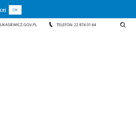
cej
OK
.LUKASIEWICZ.GOV.PL
TELEFON: 22 874 01 64