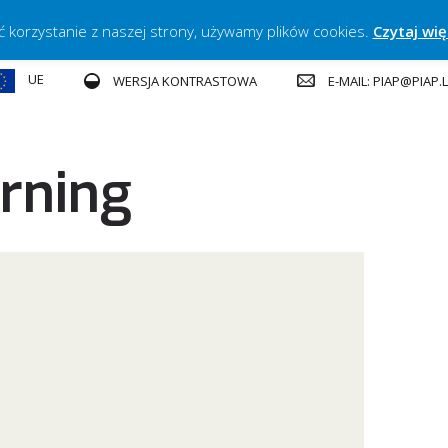
ć korzystanie z naszej strony, używamy plików cookies.
Czytaj wię
UE
E-MAIL: PIAP@PIAP
WERSJA KONTRASTOWA
arning