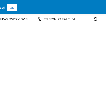
cej
OK
.LUKASIEWICZ.GOV.PL
TELEFON: 22 874 01 64