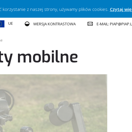
ć korzystanie z naszej strony, używamy plików cookies.
Czytaj wię
UE
E-MAIL: PIAP@PIAP
WERSJA KONTRASTOWA
ne
ty mobilne