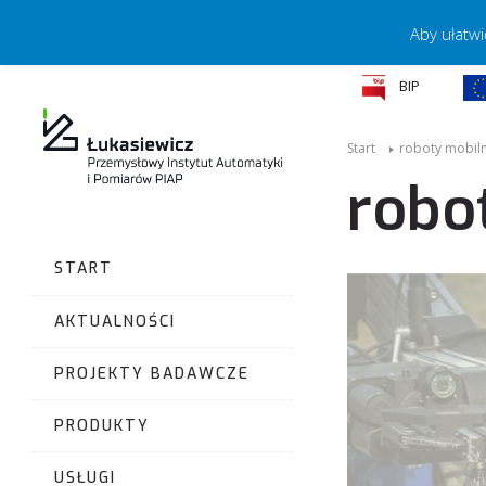
Aby ułatwi
BIP
Start
roboty mobil
robo
START
AKTUALNOŚCI
PROJEKTY BADAWCZE
PRODUKTY
USŁUGI