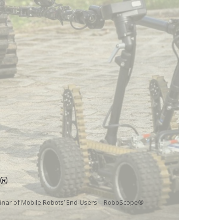
e®
minar of Mobile Robots’ End-Users – RoboScope®