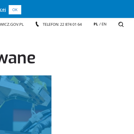
cej
OK
PL
EN
EWICZ.GOV.PL
TELEFON: 22 874 01 64
owane