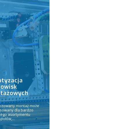
otyzacja
nowisk
tażowych
yzowany montaż może
osowany dla bardzo
iego asortymentu
połów,...