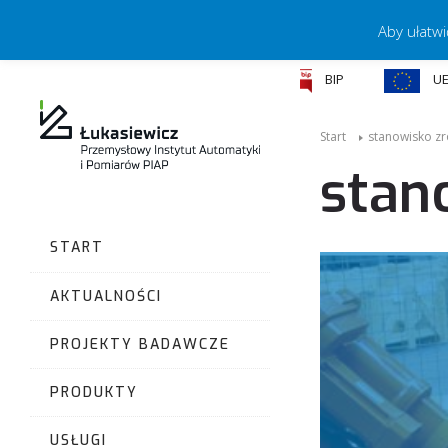
Aby ułatwi
BIP
U
Start
stanowisko z
stan
START
AKTUALNOŚCI
PROJEKTY BADAWCZE
PRODUKTY
USŁUGI