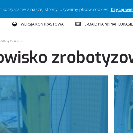
ć korzystanie z naszej strony, używamy plików cookies.
Czytaj wię
E
E-MAIL: PIAP@PIAP.LUKASI
WERSJA KONTRASTOWA
robotyzowane
owisko zrobotyz