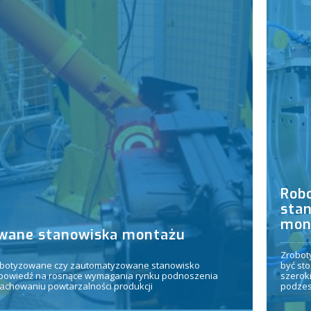
Rob
sta
mon
wane stanowiska montażu
Zrobot
botyzowane czy zautomatyzowane stanowisko
być st
powiedź na rosnące wymagania rynku podnoszenia
szerok
zachowaniu powtarzalności produkcji
podzes