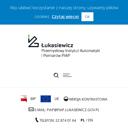
Aby ułatwić korzystanie z naszej strony, używamy plików
cookies.
Czytaj więcej
OK
BIP
UE
WERSJA KONTRASTOWA
E-MAIL: PIAP@PIAP.LUKASIEWICZ.GOV.PL
PL
EN
TELEFON: 22 874 01 64