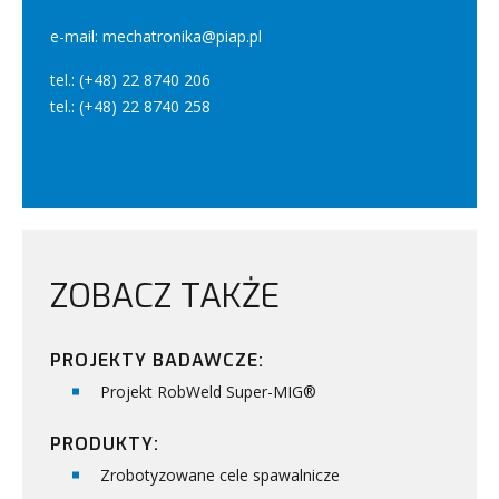
e-mail: mechatronika@piap.pl
tel.: (+48) 22 8740 206
tel.: (+48) 22 8740 258
ZOBACZ TAKŻE
PROJEKTY BADAWCZE:
Projekt RobWeld Super-MIG®
PRODUKTY:
Zrobotyzowane cele spawalnicze