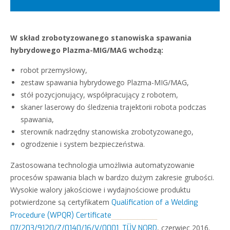
W skład zrobotyzowanego stanowiska spawania
hybrydowego Plazma-MIG/MAG wchodzą:
robot przemysłowy,
zestaw spawania hybrydowego Plazma-MIG/MAG,
stół pozycjonujący, współpracujący z robotem,
skaner laserowy do śledzenia trajektorii robota podczas
spawania,
sterownik nadrzędny stanowiska zrobotyzowanego,
ogrodzenie i system bezpieczeństwa.
Zastosowana technologia umożliwia automatyzowanie
procesów spawania blach w bardzo dużym zakresie grubości.
Wysokie walory jakościowe i wydajnościowe produktu
potwierdzone są certyfikatem
Qualification of a Welding
Procedure (WPQR) Certificate
, czerwiec 2016.
07/203/9120/Z/0140/16/V/0001, TÜV NORD