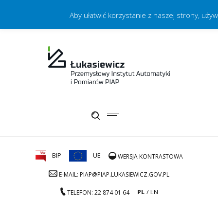
Aby ułatwić korzystanie z naszej strony, uży
BIP
UE
WERSJA KONTRASTOWA
E-MAIL: PIAP@PIAP.LUKASIEWICZ.GOV.PL
PL
EN
TELEFON: 22 874 01 64