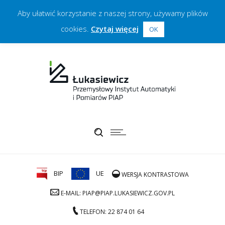
Aby ułatwić korzystanie z naszej strony, używamy plików
cookies.
Czytaj więcej
OK
BIP
UE
WERSJA KONTRASTOWA
E-MAIL: PIAP@PIAP.LUKASIEWICZ.GOV.PL
TELEFON: 22 874 01 64