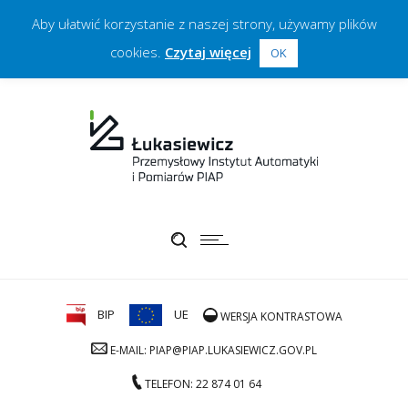
Aby ułatwić korzystanie z naszej strony, używamy plików
cookies.
Czytaj więcej
OK
BIP
UE
WERSJA KONTRASTOWA
E-MAIL: PIAP@PIAP.LUKASIEWICZ.GOV.PL
TELEFON: 22 874 01 64