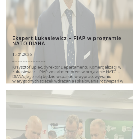
Ekspert Łukasiewicz – PIAP w programie
NATO DIANA
15.01.2026
Krzysztof Lipiec, dyrektor Departamentu Komercjalizacji w
Łukasiewicz – PIAP został mentorem w programie NATO
DIANA. Jego rolą będzie wsparcie w wypracowywaniu
wiarygodnych ścieżek wdrażania i skalowania rozwiązań w
kontekście technologii dual-use.