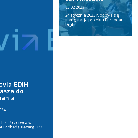
03.02.2023
24 stycznia 2023 r. odbyła się
inauguracja projektu European
Digital...
ovia EDIH
asza do
nania
024
ch 4–7 czerwca w
u odbędą się targi ITM...