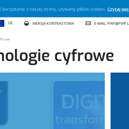
ć korzystanie z naszej strony, używamy plików cookies.
Czytaj wię
UE
E-MAIL: PIAP@PIAP
WERSJA KONTRASTOWA
yfrowe
nologie cyfrowe