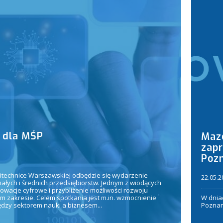
 dla MŚP
Maz
zapr
Poz
litechnice Warszawskiej odbędzie się wydarzenie
22.05.2
łych i średnich przedsiębiorstw. Jednym z wiodących
wacje cyfrowe i przybliżenie możliwości rozwoju
ym zakresie. Celem spotkania jest m.in. wzmocnienie
W dnia
dzy sektorem nauki a biznesem...
Poznani