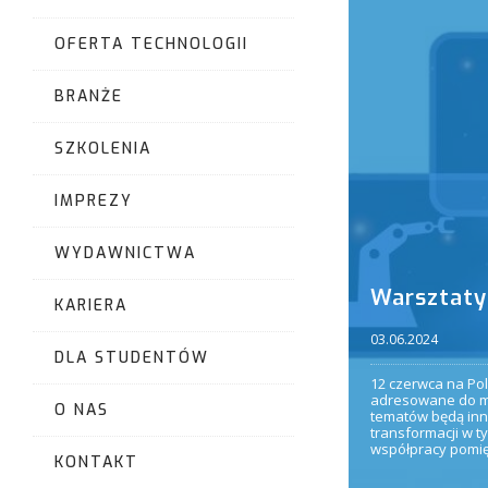
OFERTA TECHNOLOGII
BRANŻE
SZKOLENIA
IMPREZY
WYDAWNICTWA
Warsztaty
KARIERA
03.06.2024
DLA STUDENTÓW
12 czerwca na Po
adresowane do ma
O NAS
tematów będą inno
transformacji w t
współpracy pomię
KONTAKT