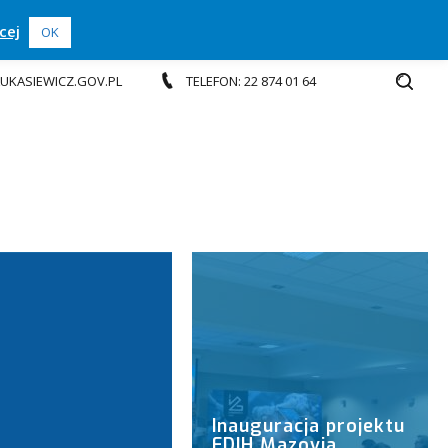
cej
OK
.LUKASIEWICZ.GOV.PL
TELEFON: 22 874 01 64
Inauguracja projektu
EDIH Mazovia