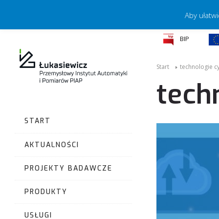
Aby ułatwi
BIP
Start
technologie c
tech
START
AKTUALNOŚCI
PROJEKTY BADAWCZE
PRODUKTY
USŁUGI