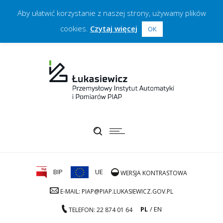
Aby ułatwić korzystanie z naszej strony, używamy plików
cookies.
Czytaj więcej
OK
BIP
UE
WERSJA KONTRASTOWA
E-MAIL: PIAP@PIAP.LUKASIEWICZ.GOV.PL
PL
EN
TELEFON: 22 874 01 64