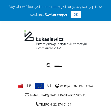
Aby ułatwić korzystanie z naszej strony, używamy plików
cookies.
Czytaj więcej
OK
BIP
UE
WERSJA KONTRASTOWA
E-MAIL: PIAP@PIAP.LUKASIEWICZ.GOV.PL
TELEFON: 22 874 01 64