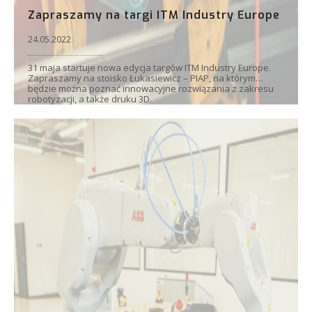
Zapraszamy na targi ITM Industry Europe
24.05.2022
31 maja startuje nowa edycja targów ITM Industry Europe.
Zapraszamy na stoisko Łukasiewicz – PIAP, na którym
będzie można poznać innowacyjne rozwiązania z zakresu
robotyzacji, a także druku 3D.